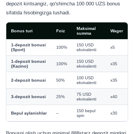
depozit kiritsangiz, qo'shimcha 100 000 UZS bonus
sifatida hisobingizga tushadi.
Maksimal
Bonus turi
Foiz
Wager
summa
1-depozit bonusi
150 USD
100%
x5
(Sport)
ekvivalenti
1-depozit bonusi
150 USD
100%
x35
(Kazino)
ekvivalenti
100 USD
2-depozit bonusi
50%
x35
ekvivalenti
75 USD
3-depozit bonusi
25%
x40
ekvivalenti
150 bepul
Bepul aylanishlar
–
x30
spin
Bonusni olish uchun minimal 888starz depozit miqdori