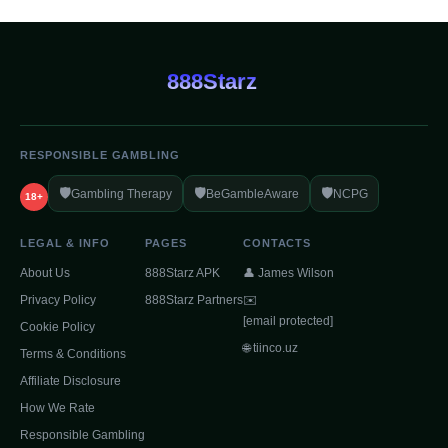
888Starz
RESPONSIBLE GAMBLING
🛡️
🛡️
🛡️
Gambling Therapy
BeGambleAware
NCPG
18+
LEGAL & INFO
PAGES
CONTACTS
About Us
888Starz APK
👤 James Wilson
Privacy Policy
888Starz Partners
✉️
[email protected]
Cookie Policy
🌐 tiinco.uz
Terms & Conditions
Affiliate Disclosure
How We Rate
Responsible Gambling