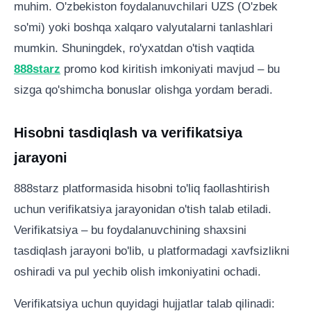
muhim. O'zbekiston foydalanuvchilari UZS (O'zbek
so'mi) yoki boshqa xalqaro valyutalarni tanlashlari
mumkin. Shuningdek, ro'yxatdan o'tish vaqtida
888starz
promo kod kiritish imkoniyati mavjud – bu
sizga qo'shimcha bonuslar olishga yordam beradi.
Hisobni tasdiqlash va verifikatsiya
jarayoni
888starz platformasida hisobni to'liq faollashtirish
uchun verifikatsiya jarayonidan o'tish talab etiladi.
Verifikatsiya – bu foydalanuvchining shaxsini
tasdiqlash jarayoni bo'lib, u platformadagi xavfsizlikni
oshiradi va pul yechib olish imkoniyatini ochadi.
Verifikatsiya uchun quyidagi hujjatlar talab qilinadi: