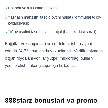
Pasport yoki ID karta nusxasi
Yashash manzilini tasdiqlovchi hujjat (kommunal to'lov
kvitansiyasi)
To'lov usulini tasdiqlovchi hujjat (bank kartasi surati)
Hujjatlar yuklangandan so'ng, tekshirish jarayoni
odatda 24-72 soat ichida yakunlanadi. Verifikatsiyadan
o'tgan foydalanuvchilar yuqori miqdordagi pullarni
yechib olish imkoniyatiga ega bo'ladilar.
888starz bonuslari va promo-