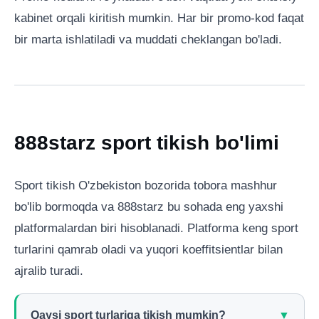
kabinet orqali kiritish mumkin. Har bir promo-kod faqat
bir marta ishlatiladi va muddati cheklangan bo'ladi.
888starz sport tikish bo'limi
Sport tikish O'zbekiston bozorida tobora mashhur
bo'lib bormoqda va 888starz bu sohada eng yaxshi
platformalardan biri hisoblanadi. Platforma keng sport
turlarini qamrab oladi va yuqori koeffitsientlar bilan
ajralib turadi.
Qaysi sport turlariga tikish mumkin?
▼