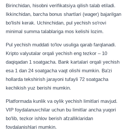
Birinchidan, hisobni verifikatsiya qilish talab etiladi.
Ikkinchidan, barcha bonus shartlari (wager) bajarilgan
bo'lishi kerak. Uchinchidan, pul yechish so'rovi
minimal summa talablariga mos kelishi lozim.
Pul yechish muddati to'lov usuliga qarab farqlanadi.
Kripto valyutalar orqali yechish eng tezkor – 10
daqiqadan 1 soatgacha. Bank kartalari orqali yechish
esa 1 dan 24 soatgacha vaqt olishi mumkin. Ba'zi
hollarda tekshirish jarayoni tufayli 72 soatgacha
kechikish yuz berishi mumkin.
Platformada kunlik va oylik yechish limitlari mavjud.
VIP foydalanuvchilar uchun bu limitlar ancha yuqori
bo'lib, tezkor ishlov berish afzalliklaridan
foydalanishlari mumkin.