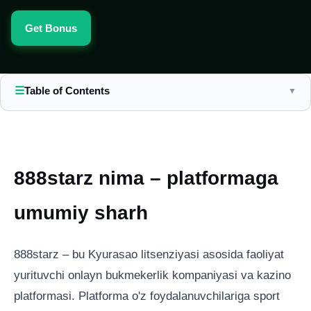
Get Bonus
☰
Table of Contents
▼
888starz nima – platformaga
umumiy sharh
888starz – bu Kyurasao litsenziyasi asosida faoliyat
yurituvchi onlayn bukmekerlik kompaniyasi va kazino
platformasi. Platforma o'z foydalanuvchilariga sport