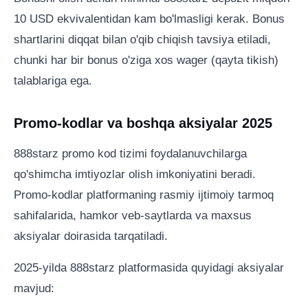
10 USD ekvivalentidan kam bo'lmasligi kerak. Bonus
shartlarini diqqat bilan o'qib chiqish tavsiya etiladi,
chunki har bir bonus o'ziga xos wager (qayta tikish)
talablariga ega.
Promo-kodlar va boshqa aksiyalar 2025
888starz promo kod tizimi foydalanuvchilarga
qo'shimcha imtiyozlar olish imkoniyatini beradi.
Promo-kodlar platformaning rasmiy ijtimoiy tarmoq
sahifalarida, hamkor veb-saytlarda va maxsus
aksiyalar doirasida tarqatiladi.
2025-yilda 888starz platformasida quyidagi aksiyalar
mavjud: